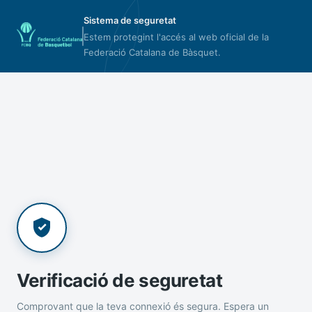
Sistema de seguretat
Estem protegint l'accés al web oficial de la
Federació Catalana de Bàsquet.
Verificació de seguretat
Comprovant que la teva connexió és segura. Espera un