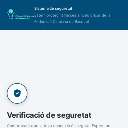
Sistema de seguretat
Estem protegint l'accés al web oficial de la
Federació Catalana de Bàsquet.
Verificació de seguretat
Comprovant que la teva connexió és segura. Espera un