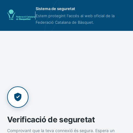
Sistema de seguretat
Estem protegint l'accés al web oficial de la
Federació Catalana de Bàsquet.
Verificació de seguretat
Comprovant que la teva connexió és segura. Espera un