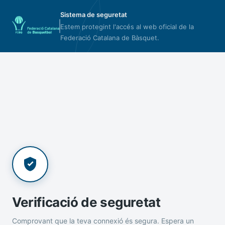
Sistema de seguretat
Estem protegint l'accés al web oficial de la
Federació Catalana de Bàsquet.
Verificació de seguretat
Comprovant que la teva connexió és segura. Espera un