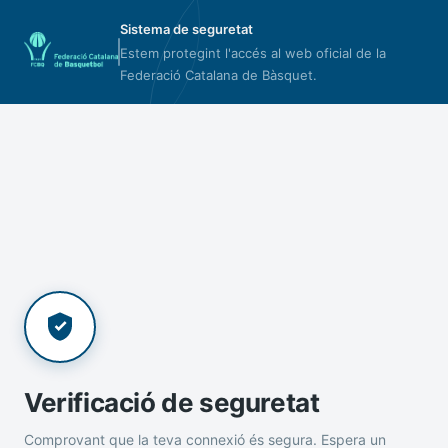
Sistema de seguretat
Estem protegint l'accés al web oficial de la
Federació Catalana de Bàsquet.
Verificació de seguretat
Comprovant que la teva connexió és segura. Espera un