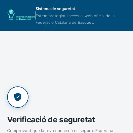
Sistema de seguretat
Estem protegint l'accés al web oficial de la
Federació Catalana de Bàsquet.
Verificació de seguretat
Comprovant que la teva connexió és segura. Espera un