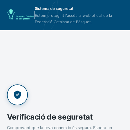
Sistema de seguretat
Estem protegint l'accés al web oficial de la
Federació Catalana de Bàsquet.
Verificació de seguretat
Comprovant que la teva connexió és segura. Espera un