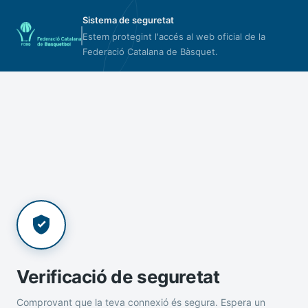
Sistema de seguretat
Estem protegint l'accés al web oficial de la
Federació Catalana de Bàsquet.
Verificació de seguretat
Comprovant que la teva connexió és segura. Espera un