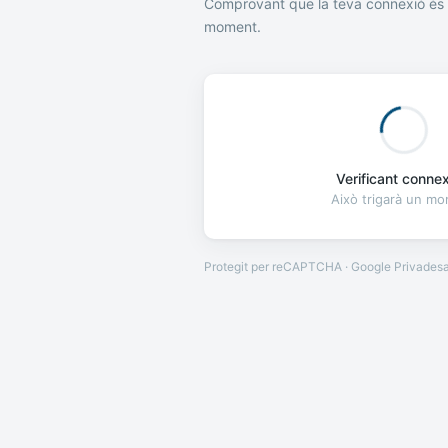
Comprovant que la teva connexió és 
moment.
Verificant connexi
Això trigarà un m
Protegit per reCAPTCHA · Google
Privades