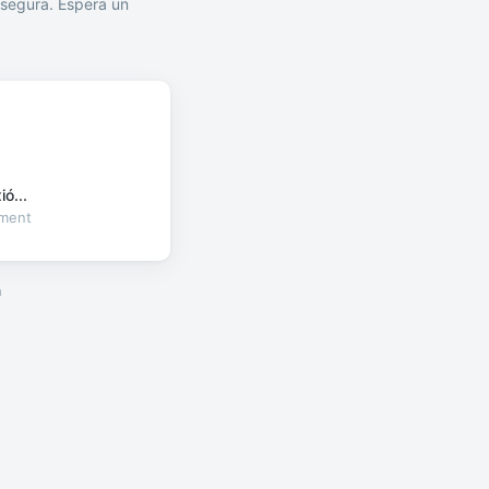
segura. Espera un
ó...
oment
a