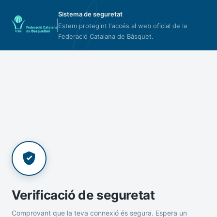
Sistema de seguretat
Estem protegint l'accés al web oficial de la
Federació Catalana de Bàsquet.
Verificació de seguretat
Comprovant que la teva connexió és segura. Espera un