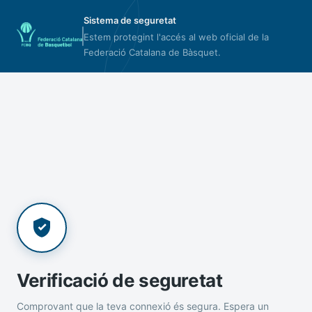
Sistema de seguretat
Estem protegint l'accés al web oficial de la
Federació Catalana de Bàsquet.
Verificació de seguretat
Comprovant que la teva connexió és segura. Espera un