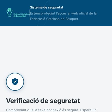
Sistema de seguretat
Estem protegint l'accés al web oficial de la
Federació Catalana de Bàsquet.
Verificació de seguretat
Comprovant que la teva connexió és segura. Espera un