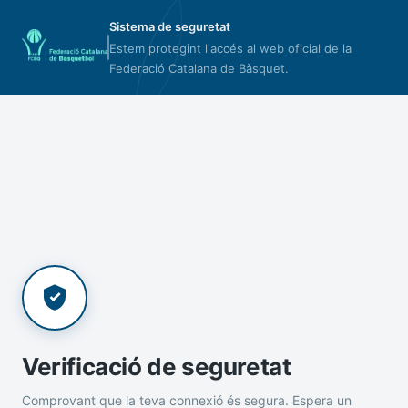
Sistema de seguretat
Estem protegint l'accés al web oficial de la
Federació Catalana de Bàsquet.
Verificació de seguretat
Comprovant que la teva connexió és segura. Espera un