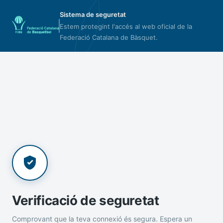
Sistema de seguretat
Estem protegint l'accés al web oficial de la
Federació Catalana de Bàsquet.
Verificació de seguretat
Comprovant que la teva connexió és segura. Espera un