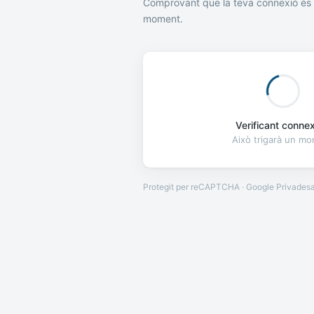
Comprovant que la teva connexió és 
moment.
Verificant connexi
Això trigarà un m
Protegit per reCAPTCHA · Google
Privades