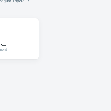
segura. Espera un
ó...
oment
a