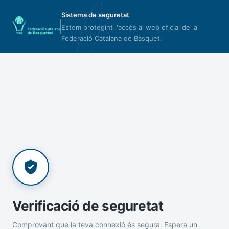
Sistema de seguretat
Estem protegint l'accés al web oficial de la
Federació Catalana de Bàsquet.
Verificació de seguretat
Comprovant que la teva connexió és segura. Espera un