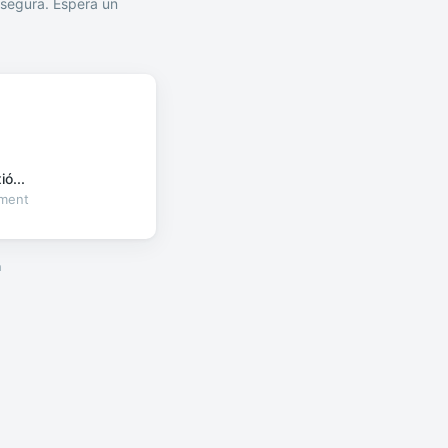
segura. Espera un
ó...
oment
a