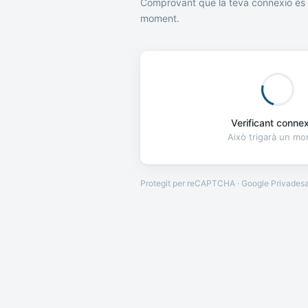
Comprovant que la teva connexió és 
moment.
Verificant connexi
Això trigarà un m
Protegit per reCAPTCHA · Google
Privades