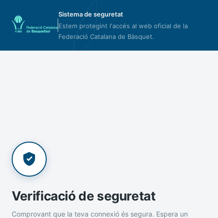
Sistema de seguretat
Estem protegint l'accés al web oficial de la
Federació Catalana de Bàsquet.
Verificació de seguretat
Comprovant que la teva connexió és segura. Espera un