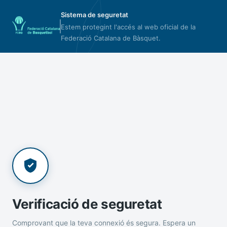
Sistema de seguretat
Estem protegint l'accés al web oficial de la
Federació Catalana de Bàsquet.
Verificació de seguretat
Comprovant que la teva connexió és segura. Espera un