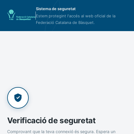
Sistema de seguretat
Estem protegint l'accés al web oficial de la
Federació Catalana de Bàsquet.
Verificació de seguretat
Comprovant que la teva connexió és segura. Espera un