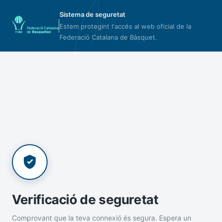
Sistema de seguretat
Estem protegint l'accés al web oficial de la
Federació Catalana de Bàsquet.
Verificació de seguretat
Comprovant que la teva connexió és segura. Espera un