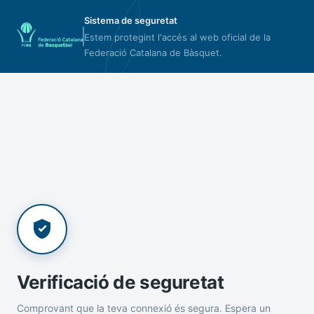
Sistema de seguretat
Estem protegint l'accés al web oficial de la
Federació Catalana de Bàsquet.
Verificació de seguretat
Comprovant que la teva connexió és segura. Espera un