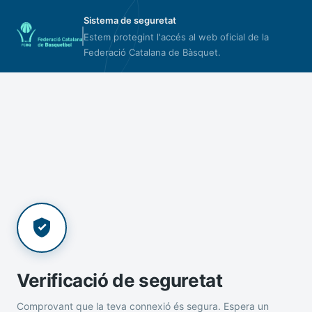
Sistema de seguretat
Estem protegint l'accés al web oficial de la
Federació Catalana de Bàsquet.
Verificació de seguretat
Comprovant que la teva connexió és segura. Espera un