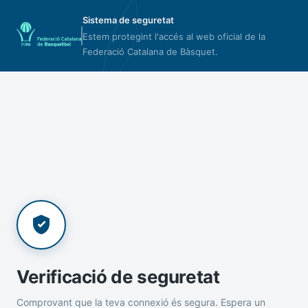
Sistema de seguretat
Estem protegint l'accés al web oficial de la
Federació Catalana de Bàsquet.
Verificació de seguretat
Comprovant que la teva connexió és segura. Espera un