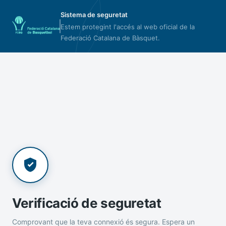
Sistema de seguretat
Estem protegint l'accés al web oficial de la
Federació Catalana de Bàsquet.
Verificació de seguretat
Comprovant que la teva connexió és segura. Espera un