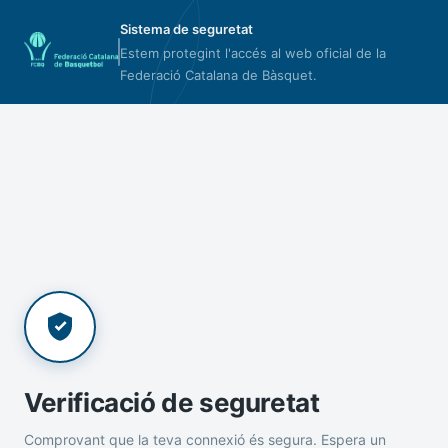
Sistema de seguretat
Estem protegint l'accés al web oficial de la
Federació Catalana de Bàsquet.
Verificació de seguretat
Comprovant que la teva connexió és segura. Espera un