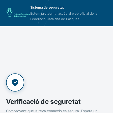
Sistema de seguretat
Estem protegint l'accés al web oficial de la
Federació Catalana de Bàsquet.
Verificació de seguretat
Comprovant que la teva connexió és segura. Espera un