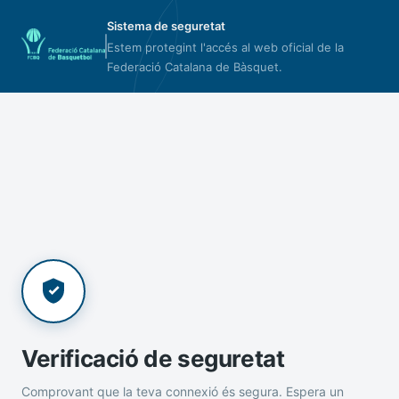
Sistema de seguretat
Estem protegint l'accés al web oficial de la
Federació Catalana de Bàsquet.
Verificació de seguretat
Comprovant que la teva connexió és segura. Espera un