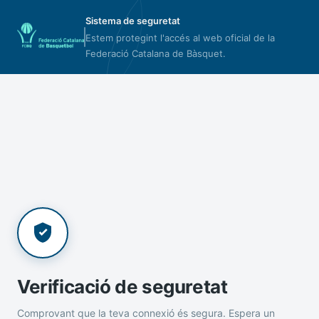
Sistema de seguretat
Estem protegint l'accés al web oficial de la
Federació Catalana de Bàsquet.
Verificació de seguretat
Comprovant que la teva connexió és segura. Espera un