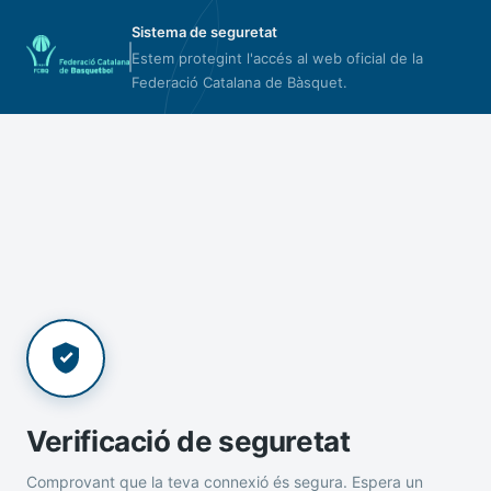
Sistema de seguretat
Estem protegint l'accés al web oficial de la
Federació Catalana de Bàsquet.
Verificació de seguretat
Comprovant que la teva connexió és segura. Espera un