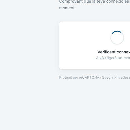
Comprovant que la teva connexió és 
moment.
Verificant connexi
Això trigarà un m
Protegit per reCAPTCHA · Google
Privades