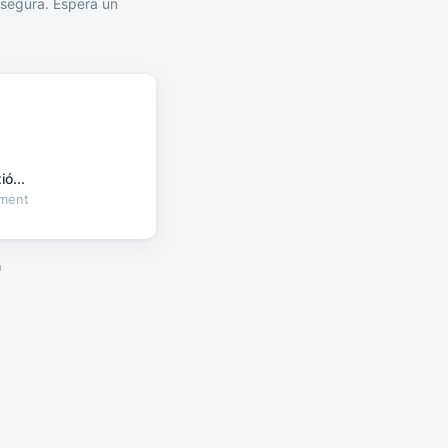
segura. Espera un
ó...
oment
a