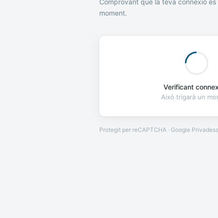
Comprovant que la teva connexió és 
moment.
Verificant connexi
Això trigarà un m
Protegit per reCAPTCHA · Google
Privades