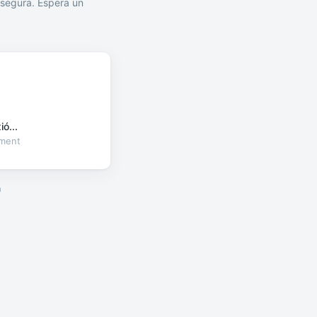
segura. Espera un
ó...
oment
a