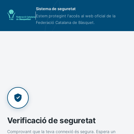
Sistema de seguretat
Estem protegint l'accés al web oficial de la
Federació Catalana de Bàsquet.
Verificació de seguretat
Comprovant que la teva connexió és segura. Espera un