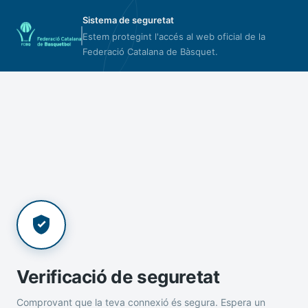
Sistema de seguretat
Estem protegint l'accés al web oficial de la
Federació Catalana de Bàsquet.
Verificació de seguretat
Comprovant que la teva connexió és segura. Espera un