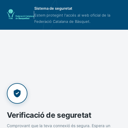
Sistema de seguretat
Estem protegint l'accés al web oficial de la
Federació Catalana de Bàsquet.
Verificació de seguretat
Comprovant que la teva connexió és segura. Espera un