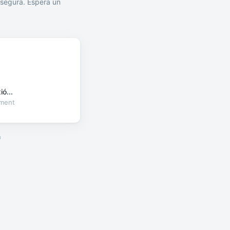
segura. Espera un
ó...
oment
a