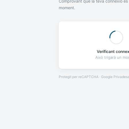
Comprovant que la teva connexió és 
moment.
Verificant connexi
Això trigarà un m
Protegit per reCAPTCHA · Google
Privades