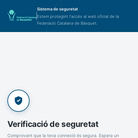
Sistema de seguretat
Estem protegint l'accés al web oficial de la
Federació Catalana de Bàsquet.
Verificació de seguretat
Comprovant que la teva connexió és segura. Espera un