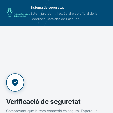
Sistema de seguretat
Estem protegint l'accés al web oficial de la
Federació Catalana de Bàsquet.
Verificació de seguretat
Comprovant que la teva connexió és segura. Espera un