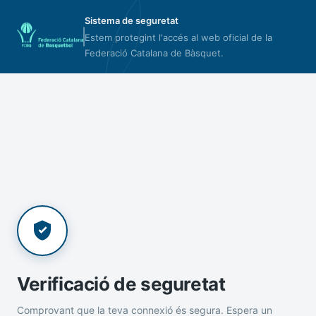
Sistema de seguretat
Estem protegint l'accés al web oficial de la
Federació Catalana de Bàsquet.
Verificació de seguretat
Comprovant que la teva connexió és segura. Espera un