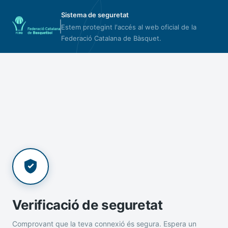
Sistema de seguretat
Estem protegint l'accés al web oficial de la
Federació Catalana de Bàsquet.
Verificació de seguretat
Comprovant que la teva connexió és segura. Espera un