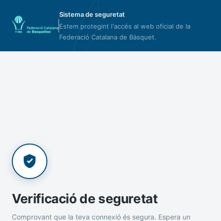
Sistema de seguretat
Estem protegint l'accés al web oficial de la
Federació Catalana de Bàsquet.
Verificació de seguretat
Comprovant que la teva connexió és segura. Espera un