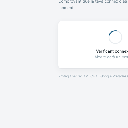
Comprovant que la teva connexió és 
moment.
Verificant connexi
Això trigarà un m
Protegit per reCAPTCHA · Google
Privades