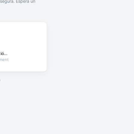
segura. Espera un
ó...
oment
a