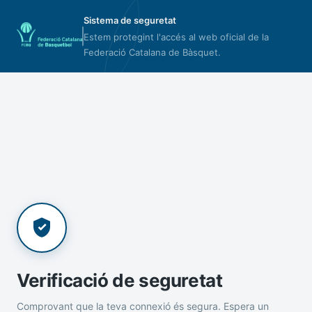
Sistema de seguretat
Estem protegint l'accés al web oficial de la
Federació Catalana de Bàsquet.
Verificació de seguretat
Comprovant que la teva connexió és segura. Espera un