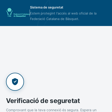
Sistema de seguretat
Estem protegint l'accés al web oficial de la
Federació Catalana de Bàsquet.
Verificació de seguretat
Comprovant que la teva connexió és segura. Espera un