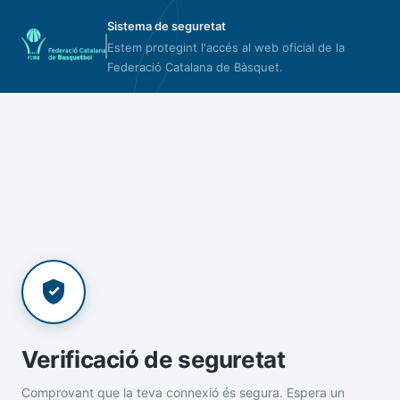
Sistema de seguretat
Estem protegint l'accés al web oficial de la
Federació Catalana de Bàsquet.
Verificació de seguretat
Comprovant que la teva connexió és segura. Espera un