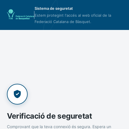
Sistema de seguretat
Estem protegint l'accés al web oficial de la
Federació Catalana de Bàsquet.
Verificació de seguretat
Comprovant que la teva connexió és segura. Espera un