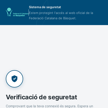
Sistema de seguretat
Estem protegint l'accés al web oficial de la
Federació Catalana de Bàsquet.
Verificació de seguretat
Comprovant que la teva connexió és segura. Espera un