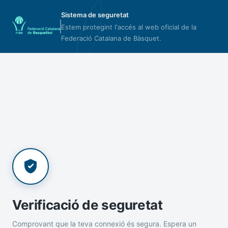
Sistema de seguretat
Estem protegint l'accés al web oficial de la
Federació Catalana de Bàsquet.
Verificació de seguretat
Comprovant que la teva connexió és segura. Espera un