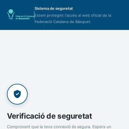
Sistema de seguretat
Estem protegint l'accés al web oficial de la
Federació Catalana de Bàsquet.
Verificació de seguretat
Comprovant que la teva connexió és segura. Espera un