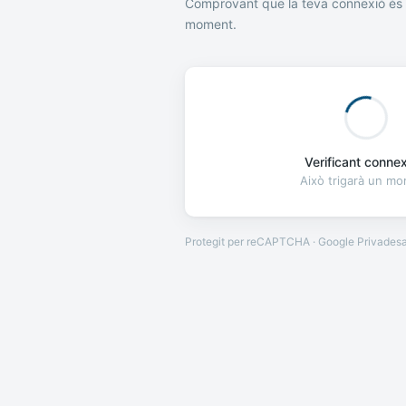
Comprovant que la teva connexió és 
moment.
Verificant connexi
Això trigarà un m
Protegit per reCAPTCHA · Google
Privades