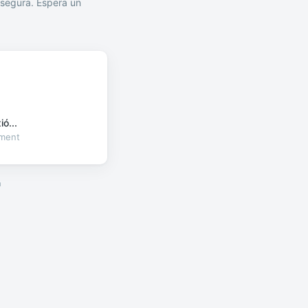
segura. Espera un
ó...
oment
a